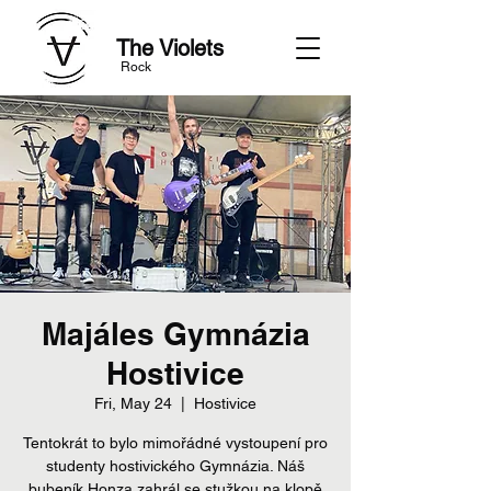
The Violets
Rock
Majáles Gymnázia
Hostivice
Fri, May 24
  |  
Hostivice
Tentokrát to bylo mimořádné vystoupení pro
studenty hostivického Gymnázia. Náš
bubeník Honza zahrál se stužkou na klopě