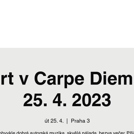
rt v Carpe Diem
25. 4. 2023
út 25. 4.
  |  
Praha 3
obvykle dobrá autorská muzika, skvělá nálada, bezva večer. Přij