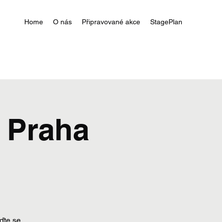
Home
O nás
Připravované akce
StagePlan
 Praha
ďte se