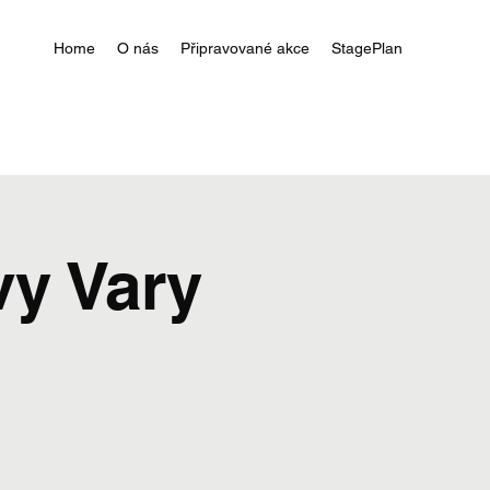
Home
O nás
Připravované akce
StagePlan
vy Vary